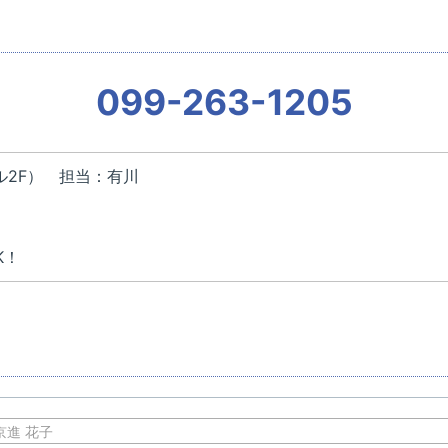
099-263-1205
ル2F） 担当：有川
！
K！