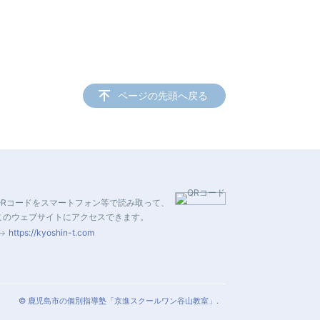
ページの先頭へ戻る
QRコードをスマートフォン等で読み取って、
このウェブサイトにアクセスできます。
https://kyoshin-t.com
© 鹿児島市の個別指導塾「京進スクールワン谷山教室」.