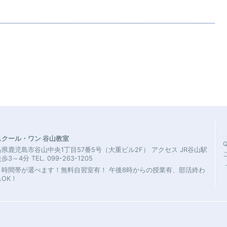
スクール・ワン 谷山教室
県鹿児島市谷山中央1丁目57番5号（大重ビル2F） アクセス JR谷山駅
3～4分 TEL. 099-263-1205
・時間帯が選べます！無料自習室有！ 午後8時からの授業有、部活終わ
OK！