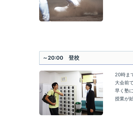
～20:00 登校
20時ま
大会前
早く塾
授業が