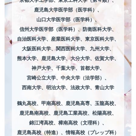
京都大学工学部、
東京工科大学（第４類）、
鹿児島大学医学部（医学科）、
山口大学医学部（医学科）、
信州大学医学部（医学科）、
防衛医科大学、
自治医科大学、
産業医科大学、
東京医科大学、
大阪医科大学、
関西医科大学、
九州大学、
熊本大学、
鹿児島大学、
大分大学、
佐賀大学、
神戸大学、
千葉大学、
首都大学、
宮崎公立大学、
中央大学（法学部）、
西南大学、
明治大学、
法政大学、
青山大学
鶴丸高校、
甲南高校、
鹿児島高専、
玉龍高校、
鹿児島南高校、
鹿児島工業高校、
松陽高校、
錦江湾高校、
樟南高校（文理科）、
鹿児島高校（特進）、
情報高校（プレップ科）