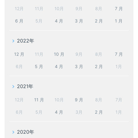
12月
11月
10月
9月
8月
7 月
6 月
5月
4 月
3 月
2 月
1 月
2022年
12 月
11月
10 月
9月
8月
7 月
6月
5 月
4 月
3 月
2 月
1月
2021年
12月
11 月
10月
9 月
8月
7月
6月
5月
4 月
3月
2 月
1月
2020年