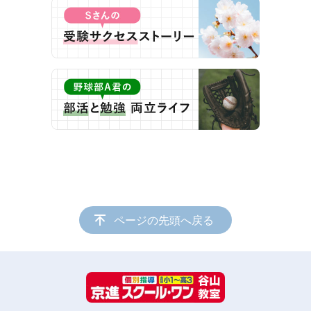
ページの先頭へ戻る