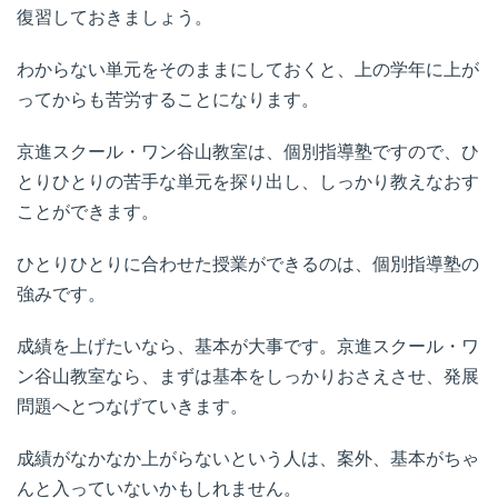
復習しておきましょう。
わからない単元をそのままにしておくと、上の学年に上が
ってからも苦労することになります。
京進スクール・ワン谷山教室は、個別指導塾ですので、ひ
とりひとりの苦手な単元を探り出し、しっかり教えなおす
ことができます。
ひとりひとりに合わせた授業ができるのは、個別指導塾の
強みです。
成績を上げたいなら、基本が大事です。京進スクール・ワ
ン谷山教室なら、まずは基本をしっかりおさえさせ、発展
問題へとつなげていきます。
成績がなかなか上がらないという人は、案外、基本がちゃ
んと入っていないかもしれません。