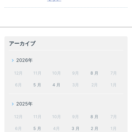
アーカイブ
2026年
12月
11月
10月
9月
8 月
7月
6月
5 月
4 月
3月
2月
1月
2025年
12月
11月
10月
9月
8 月
7月
6月
5 月
4月
3 月
2 月
1月