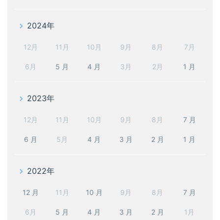
2024年
12月
11月
10月
9月
8月
7月
6月
5 月
4 月
3月
2月
1 月
2023年
12月
11月
10月
9月
8月
7 月
6 月
5月
4 月
3 月
2 月
1 月
2022年
12 月
11月
10 月
9月
8月
7 月
6月
5 月
4 月
3 月
2 月
1月