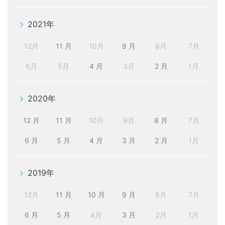
2021年
12月
11 月
10月
9 月
8月
7月
6月
5月
4 月
3月
2 月
1月
2020年
12 月
11 月
10月
9月
8 月
7月
6 月
5 月
4 月
3 月
2 月
1月
2019年
12月
11 月
10 月
9 月
8月
7月
6 月
5 月
4月
3 月
2月
1月