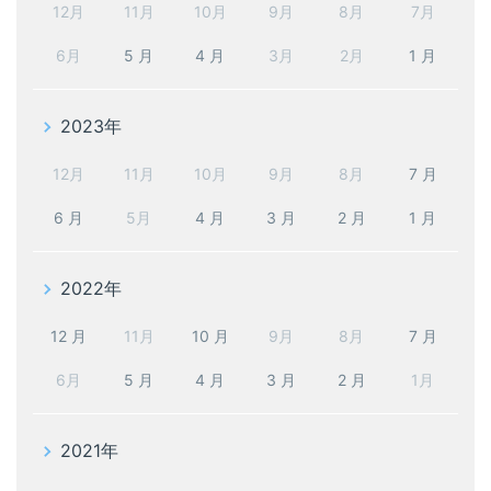
12月
11月
10月
9月
8月
7月
6月
5 月
4 月
3月
2月
1 月
2023年
12月
11月
10月
9月
8月
7 月
6 月
5月
4 月
3 月
2 月
1 月
2022年
12 月
11月
10 月
9月
8月
7 月
6月
5 月
4 月
3 月
2 月
1月
2021年