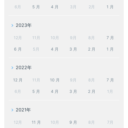
6月
5 月
4 月
3月
2月
1 月
2023年
12月
11月
10月
9月
8月
7 月
6 月
5月
4 月
3 月
2 月
1 月
2022年
12 月
11月
10 月
9月
8月
7 月
6月
5 月
4 月
3 月
2 月
1月
2021年
12月
11 月
10月
9 月
8月
7月