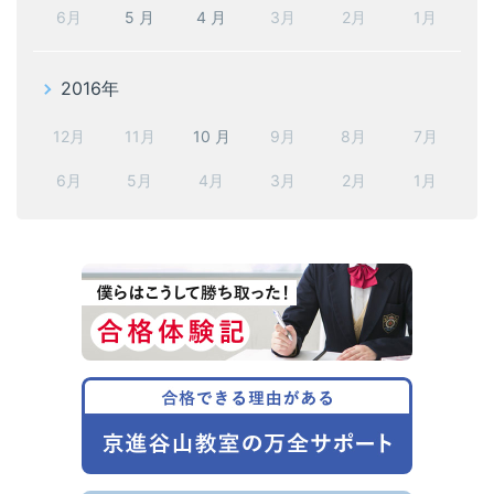
6月
5 月
4 月
3月
2月
1月
2016年
12月
11月
10 月
9月
8月
7月
6月
5月
4月
3月
2月
1月