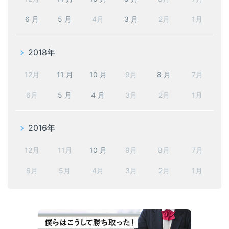
6 月
5 月
4月
3 月
2月
1月
2018年
12月
11 月
10 月
9月
8 月
7月
6月
5 月
4 月
3月
2月
1月
2016年
12月
11月
10 月
9月
8月
7月
6月
5月
4月
3月
2月
1月