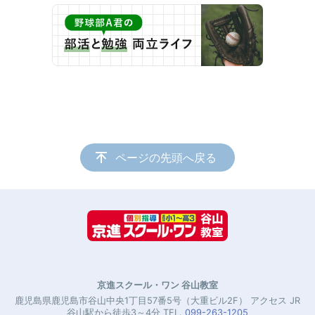
ページの先頭へ戻る
京進スクール・ワン 谷山教室
鹿児島県鹿児島市谷山中央1丁目57番5号（大重ビル2F） アクセス JR
谷山駅から徒歩3～4分 TEL.
099-263-1205