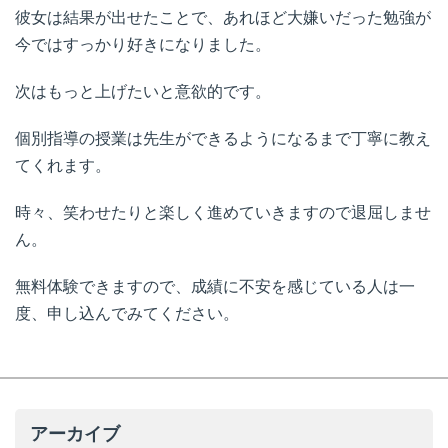
彼女は結果が出せたことで、あれほど大嫌いだった勉強が
今ではすっかり好きになりました。
次はもっと上げたいと意欲的です。
個別指導の授業は先生ができるようになるまで丁寧に教え
てくれます。
時々、笑わせたりと楽しく進めていきますので退屈しませ
ん。
無料体験できますので、成績に不安を感じている人は一
度、申し込んでみてください。
アーカイブ