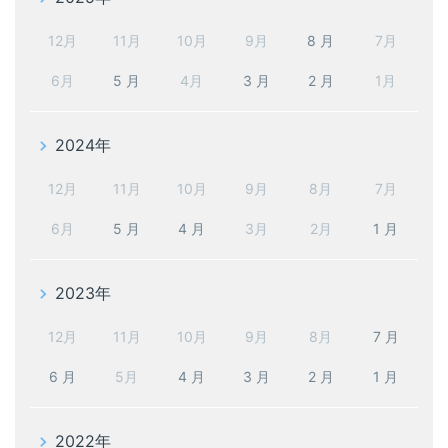
12月
11月
10月
9月
8 月
7月
6月
5 月
4月
3 月
2 月
1月
2024年
12月
11月
10月
9月
8月
7月
6月
5 月
4 月
3月
2月
1 月
2023年
12月
11月
10月
9月
8月
7 月
6 月
5月
4 月
3 月
2 月
1 月
2022年