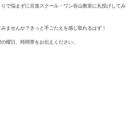
とりで悩まずに京進スクール・ワン谷山教室に丸投げしてみ
てみませんか？きっと手ごたえを感じ取れるはず！
望の曜日、時間帯をお伝えください。