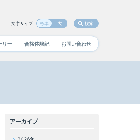
文字サイズ
標準
大
検索
ーリー
合格体験記
お問い合わせ
アーカイブ
2026年