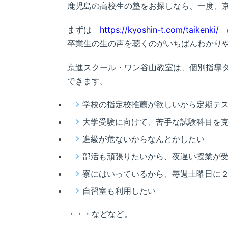
鹿児島の高校生の塾をお探しなら、一度、
まずは
https://kyoshin-t.com/taikenki/
卒業生の生の声を聴くのがいちばんわかり
京進スクール・ワン谷山教室は、個別指導
できます。
学校の指定校推薦が欲しいから定期テ
大学受験に向けて、苦手な試験科目を
進級が危ないからなんとかしたい
部活も頑張りたいから、夜遅い授業が
寮にはいっているから、毎週土曜日に
自習室も利用したい
・・・などなど。