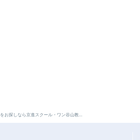
お探しなら京進スクール・ワン谷山教室へどうぞ