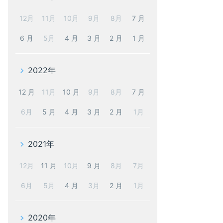
12月
11月
10月
9月
8月
7 月
6 月
5月
4 月
3 月
2 月
1 月
2022年
12 月
11月
10 月
9月
8月
7 月
6月
5 月
4 月
3 月
2 月
1月
2021年
12月
11 月
10月
9 月
8月
7月
6月
5月
4 月
3月
2 月
1月
2020年