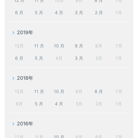
12 月
11 月
10月
9月
8 月
7月
6 月
5 月
4 月
3 月
2 月
1月
2019年
12月
11 月
10 月
9 月
8月
7月
6 月
5 月
4月
3 月
2月
1月
2018年
12月
11 月
10 月
9月
8 月
7月
6月
5 月
4 月
3月
2月
1月
2016年
12月
11月
10 月
9月
8月
7月