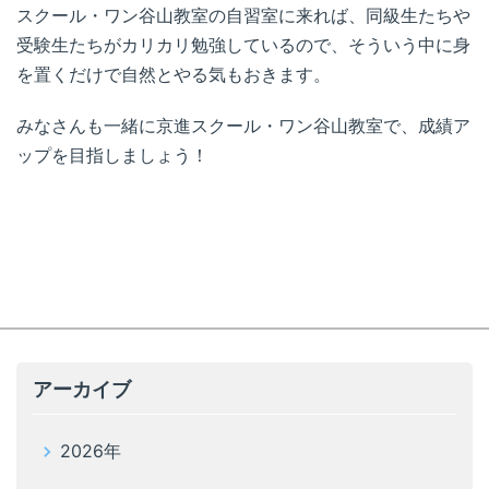
スクール・ワン谷山教室の自習室に来れば、同級生たちや
受験生たちがカリカリ勉強しているので、そういう中に身
を置くだけで自然とやる気もおきます。
みなさんも一緒に京進スクール・ワン谷山教室で、成績ア
ップを目指しましょう！
アーカイブ
2026年