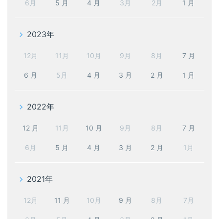
6月
5 月
4 月
3月
2月
1 月
2023年
12月
11月
10月
9月
8月
7 月
6 月
5月
4 月
3 月
2 月
1 月
2022年
12 月
11月
10 月
9月
8月
7 月
6月
5 月
4 月
3 月
2 月
1月
2021年
12月
11 月
10月
9 月
8月
7月