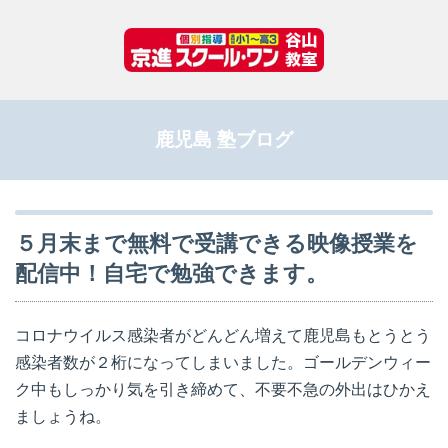
鹿児島 塾ブログ
５月末まで無料で受講できる映像授業を
配信中！自宅で勉強できます。
コロナウイルス感染者がどんどん増えて鹿児島もとうとう
感染者数が２桁になってしまいました。ゴールデンウィー
ク中もしっかり気を引き締めて、不要不急の外出はひかえ
ましょうね。