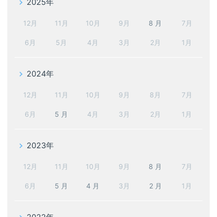
2025年
12月
11月
10月
9月
8 月
7月
6月
5月
4月
3月
2月
1月
2024年
12月
11月
10月
9月
8月
7月
6月
5 月
4月
3月
2月
1月
2023年
12月
11月
10月
9月
8 月
7月
6月
5 月
4 月
3月
2 月
1月