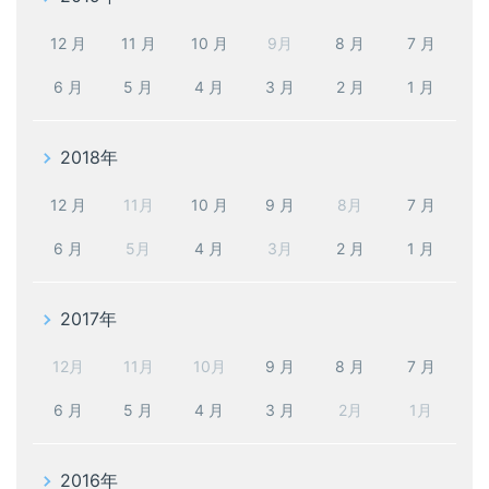
12 月
11 月
10 月
9月
8 月
7 月
6 月
5 月
4 月
3 月
2 月
1 月
2018年
12 月
11月
10 月
9 月
8月
7 月
6 月
5月
4 月
3月
2 月
1 月
2017年
12月
11月
10月
9 月
8 月
7 月
6 月
5 月
4 月
3 月
2月
1月
2016年