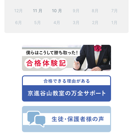
12月
11 月
10 月
9月
8月
7月
6月
5月
4月
3月
2月
1月