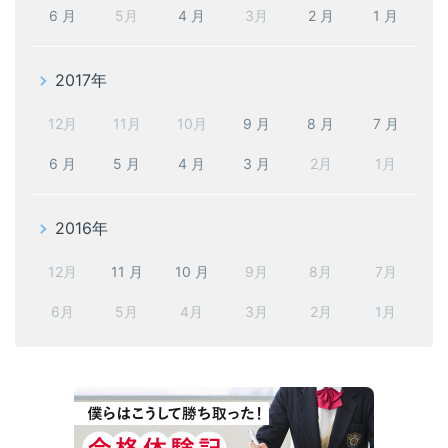
6 月
5月
4 月
3月
2 月
1 月
2017年
12月
11月
10月
9 月
8 月
7 月
6 月
5 月
4 月
3 月
2月
1月
2016年
12月
11 月
10 月
9月
8月
7月
6月
5月
4月
3月
2月
1月