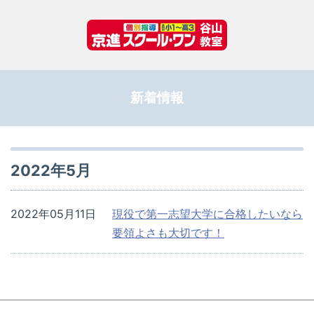
新着情報
2022年5月
2022年05月11日
現役で第一志望大学に合格したいなら
要領よさも大切です！