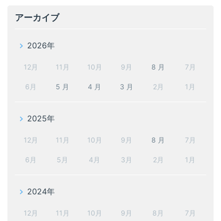
アーカイブ
2026年
12月
11月
10月
9月
8 月
7月
6月
5 月
4 月
3 月
2月
1月
2025年
12月
11月
10月
9月
8 月
7月
6月
5月
4月
3月
2月
1月
2024年
12月
11月
10月
9月
8月
7月