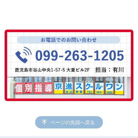
ページの先頭へ戻る