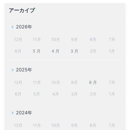
アーカイブ
2026年
12月
11月
10月
9月
8月
7月
6月
5 月
4 月
3 月
2月
1月
2025年
12月
11月
10月
9月
8 月
7月
6月
5月
4月
3月
2月
1月
2024年
12月
11月
10月
9月
8月
7月