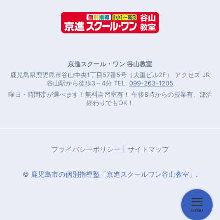
京進スクール・ワン 谷山教室
鹿児島県鹿児島市谷山中央1丁目57番5号（大重ビル2F） アクセス JR
谷山駅から徒歩3～4分 TEL.
099-263-1205
曜日・時間帯が選べます！無料自習室有！ 午後8時からの授業有、部活
終わりでもOK！
プライバシーポリシー
サイトマップ
© 鹿児島市の個別指導塾「京進スクールワン谷山教室」.