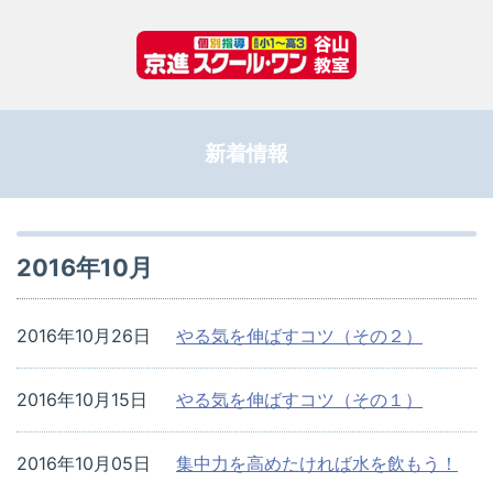
新着情報
2016年10月
2016年10月26日
やる気を伸ばすコツ（その２）
2016年10月15日
やる気を伸ばすコツ（その１）
2016年10月05日
集中力を高めたければ水を飲もう！