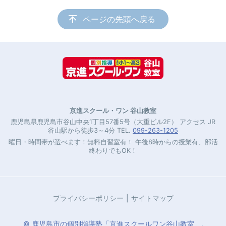
ページの先頭へ戻る
京進スクール・ワン 谷山教室
鹿児島県鹿児島市谷山中央1丁目57番5号（大重ビル2F） アクセス JR
谷山駅から徒歩3～4分 TEL.
099-263-1205
曜日・時間帯が選べます！無料自習室有！ 午後8時からの授業有、部活
終わりでもOK！
プライバシーポリシー
サイトマップ
© 鹿児島市の個別指導塾「京進スクールワン谷山教室」.