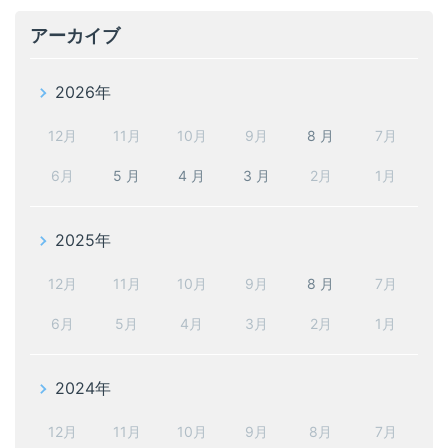
アーカイブ
2026年
12月
11月
10月
9月
8 月
7月
6月
5 月
4 月
3 月
2月
1月
2025年
12月
11月
10月
9月
8 月
7月
6月
5月
4月
3月
2月
1月
2024年
12月
11月
10月
9月
8月
7月