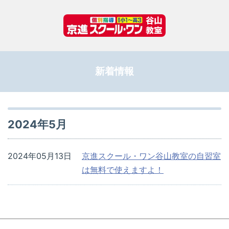
新着情報
2024年5月
2024年05月13日
京進スクール・ワン谷山教室の自習室
は無料で使えますよ！