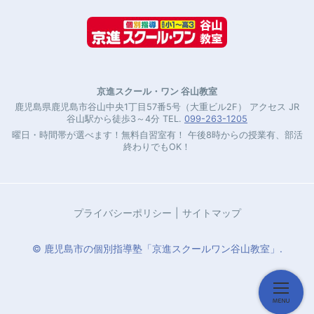
京進スクール・ワン 谷山教室
鹿児島県鹿児島市谷山中央1丁目57番5号（大重ビル2F） アクセス JR
谷山駅から徒歩3～4分 TEL.
099-263-1205
曜日・時間帯が選べます！無料自習室有！ 午後8時からの授業有、部活
終わりでもOK！
プライバシーポリシー
サイトマップ
© 鹿児島市の個別指導塾「京進スクールワン谷山教室」.