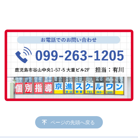
ページの先頭へ戻る