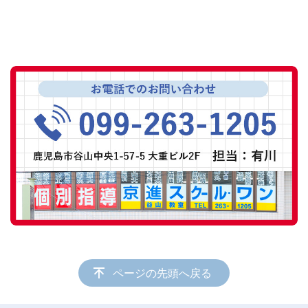
ページの先頭へ戻る