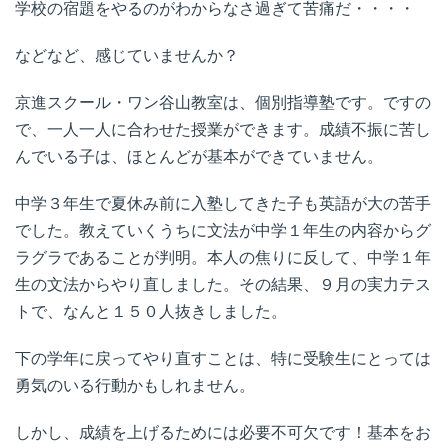
学校の宿題をやるのがわからなさ過ぎて苦痛だ・・・・
などなど、感じていませんか？
京進スクール・ワン谷山教室は、個別指導塾です。ですの
で、一人一人に合わせた授業ができます。成績不振に苦し
んでいる子は、ほとんどが基本ができていません。
中学３年生で夏休み前に入塾してきた子も英語が大の苦手
でした。教えていくうちに文法が中学１年生の内容からグ
ラグラであることが判明。本人の焦りに反して、中学１年
生の文法からやり直しました。その結果、９月の実力テス
トで、なんと１５０人抜きしました。
下の学年に戻ってやり直すことは、特に受験生にとっては
勇気のいる行動かもしれません。
しかし、成績を上げるためには必要不可欠です！基本をお