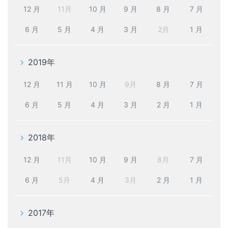
12 月
11月
10 月
9 月
8 月
7 月
6 月
5 月
4 月
3 月
2月
1 月
2019年
12 月
11 月
10 月
9月
8 月
7 月
6 月
5 月
4 月
3 月
2 月
1 月
2018年
12 月
11月
10 月
9 月
8月
7 月
6 月
5月
4 月
3月
2 月
1 月
2017年