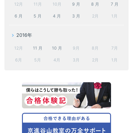
12月
11月
10月
9 月
8 月
7 月
6 月
5 月
4 月
3 月
2月
1月
2016年
12月
11 月
10 月
9月
8月
7月
6月
5月
4月
3月
2月
1月