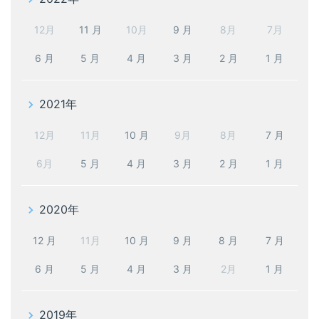
12月
11 月
10月
9 月
8月
7月
6 月
5 月
4 月
3 月
2 月
1 月
2021年
12月
11月
10 月
9月
8月
7 月
6月
5 月
4 月
3 月
2 月
1 月
2020年
12 月
11月
10 月
9 月
8 月
7 月
6 月
5 月
4 月
3 月
2月
1 月
2019年