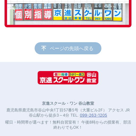
ページの先頭へ戻る
京進スクール・ワン 谷山教室
鹿児島県鹿児島市谷山中央1丁目57番5号（大重ビル2F） アクセス JR
谷山駅から徒歩3～4分 TEL.
099-263-1205
曜日・時間帯が選べます！無料自習室有！ 午後8時からの授業有、部活
終わりでもOK！