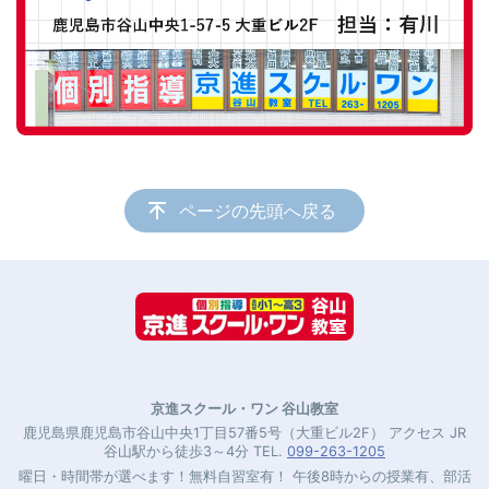
ページの先頭へ戻る
京進スクール・ワン 谷山教室
鹿児島県鹿児島市谷山中央1丁目57番5号（大重ビル2F） アクセス JR
谷山駅から徒歩3～4分 TEL.
099-263-1205
曜日・時間帯が選べます！無料自習室有！ 午後8時からの授業有、部活