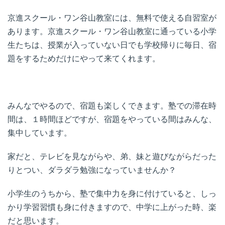
京進スクール・ワン谷山教室には、無料で使える自習室が
あります。京進スクール・ワン谷山教室に通っている小学
生たちは、授業が入っていない日でも学校帰りに毎日、宿
題をするためだけにやって来てくれます。
みんなでやるので、宿題も楽しくできます。塾での滞在時
間は、１時間ほどですが、宿題をやっている間はみんな、
集中しています。
家だと、テレビを見ながらや、弟、妹と遊びながらだった
りとつい、ダラダラ勉強になっていませんか？
小学生のうちから、塾で集中力を身に付けていると、しっ
かり学習習慣も身に付きますので、中学に上がった時、楽
だと思います。