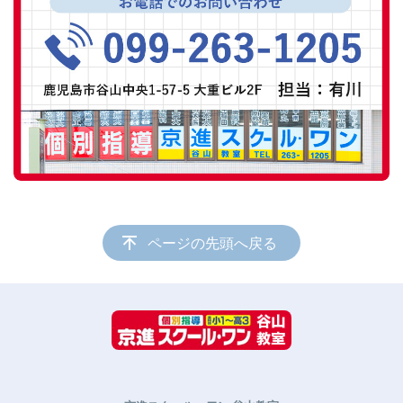
ページの先頭へ戻る