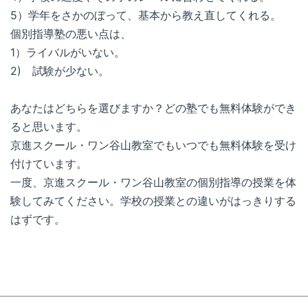
5）学年をさかのぼって、基本から教え直してくれる。
個別指導塾の悪い点は、
1）ライバルがいない。
2) 試験が少ない。
あなたはどちらを選びますか？どの塾でも無料体験ができ
ると思います。
京進スクール・ワン谷山教室でもいつでも無料体験を受け
付けています。
一度、京進スクール・ワン谷山教室の個別指導の授業を体
験してみてください。学校の授業との違いがはっきりする
はずです。