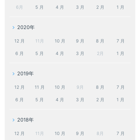
6月
5 月
4 月
3 月
2 月
1 月
2020年
12 月
11月
10 月
9 月
8 月
7 月
6 月
5 月
4 月
3 月
2月
1 月
2019年
12 月
11 月
10 月
9月
8 月
7 月
6 月
5 月
4 月
3 月
2 月
1 月
2018年
12 月
11月
10 月
9 月
8月
7 月