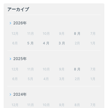
アーカイブ
2026年
12月
11月
10月
9月
8 月
7月
6月
5 月
4 月
3 月
2月
1月
2025年
12月
11月
10月
9月
8 月
7月
6月
5月
4月
3月
2月
1月
2024年
12月
11月
10月
9月
8月
7月