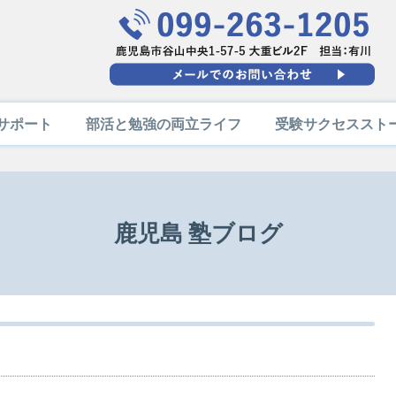
サポート
部活と勉強の両立ライフ
受験サクセススト
鹿児島 塾ブログ