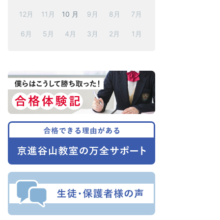
12月
11月
10 月
9月
8月
7月
6月
5月
4月
3月
2月
1月