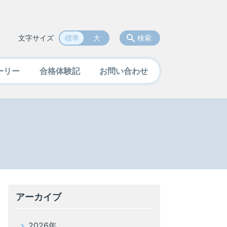
文字サイズ
標準
大
検索
ーリー
合格体験記
お問い合わせ
アーカイブ
2026年